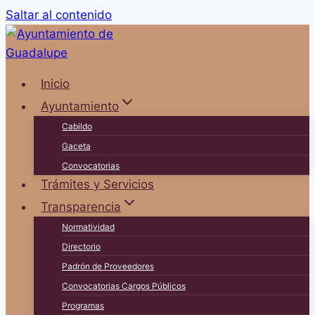
Saltar al contenido
Inicio
Ayuntamiento
Cabildo
Gaceta
Convocatorias
Trámites y Servicios
Transparencia
Normatividad
Directorio
Padrón de Proveedores
Convocatorias Cargos Públicos
Programas