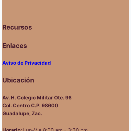
Recursos
Enlaces
Aviso de Privacidad
Ubicación
Av. H. Colegio Militar Ote. 96
Col. Centro C.P. 98600
Guadalupe, Zac.
Horario:
Lun-Vie 8:00 am - 3:30 pm