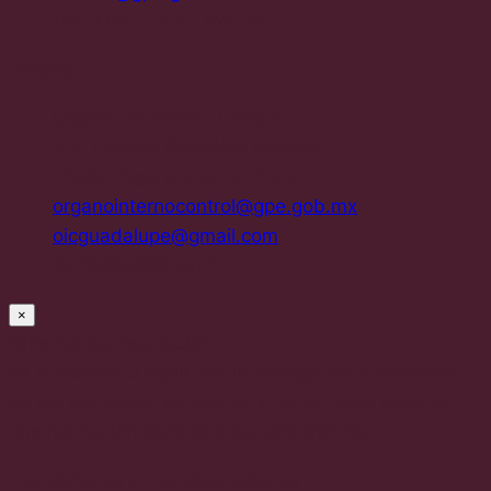
(492) 923 54 92 ext. 343
Quejas
Órgano de Interno Control
A.E. Patricia González Borrego
Titular Órgano Interno Control
organointernocontrol@gpe.gob.mx
oicguadalupe@gmail.com
4926902560 ext.117
×
Criterios de Resolución
Es suficiente cumplir con la entrega de la totalidad
de los requisitos, en tiempo y forma, para obtener
una resolución favorable de este trámite.
Condiciones o Consideraciones