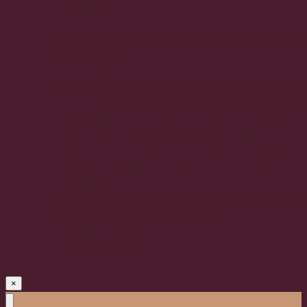
Domicilio:
_____________________________________________
___________
Localidad:
_____________________________________________
Teléfono:___________________________________
Bajo Protesta De Decir Verdad Manifiesto
Con Libertad Plena Mi Consentimiento
Para Que Salga De La Ciudad Mi ( ) De
Nombre
_____________________________________________
_____________________________
Nombre Y Firma
Quien Autoriza
×