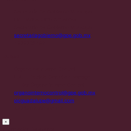
Secretaría de Gobierno Municipal
Lic. Raquel Ortiz Sifuentes
Secretario de Gobierno Municipal
secretariagobierno@gpe.gob.mx
4929235492
Quejas
Órgano de Interno Control
L.A.E. Patricia González Borrego
Titular Órgano Interno Control
organointernocontrol@gpe.gob.mx
oicguadalupe@gmail.com
4926902560 ext.117
×
Información Relevante