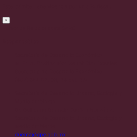
Este trámite tiene vigencia por un año fiscal.
×
Personas Relacionadas SARE
Responsables
Secretaría de Desarrollo Económico
M. En A. Cristina Montserrat Díaz Rosales
Secretaria de Desarrollo Económico
(492) 354 92, 93, 94 ext. 374
Secretaría de Desarrollo Urbano, Ecología y
Medio Ambiente.
Dr. Guillermo Gerardo Dueñas González.
Secretario de Desarrollo Urbano, Ecología y
Medio Ambiente
duema@gpe.gob.mx