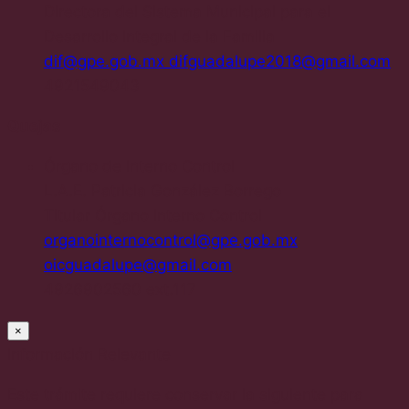
Directora del Sistema Municipal para el
Desarrollo Integral de la Familia
dif@gpe.gob.mx difguadalupe2018@gmail.com
4921549043
Quejas
Órgano de Interno Control
L.A.E. Patricia González Borrego
Titular Órgano Interno Control
organointernocontrol@gpe.gob.mx
oicguadalupe@gmail.com
4926902560 ext.117
×
Información Relevante
Este trámite requiere conservar la siguiente para