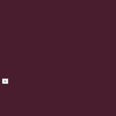
Este trámite requiere conservar la siguiente para
fines de acreditación, inspección y verificación con
motivo del trámite o servicio.
Acreditación
Solamente de acreditación
Verificación
Solamente de acreditación
×
Formatos
Este trámite puede presentarse mediante los
siguientes formatos: