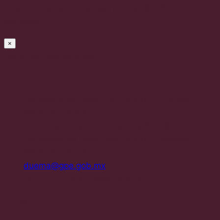
Este trámite tiene una vigencia de 180 Días
naturales.
×
Personas relacionadas
Responsables
Secretaría de Desarrollo Urbano, Ecología y
Medio Ambiente.
Dr. Guillermo Gerardo Dueñas González.
Secretario de Desarrollo Urbano, Ecología y
Medio Ambiente
duema@gpe.gob.mx
(492) 923 54 92 extencion 343
Quejas