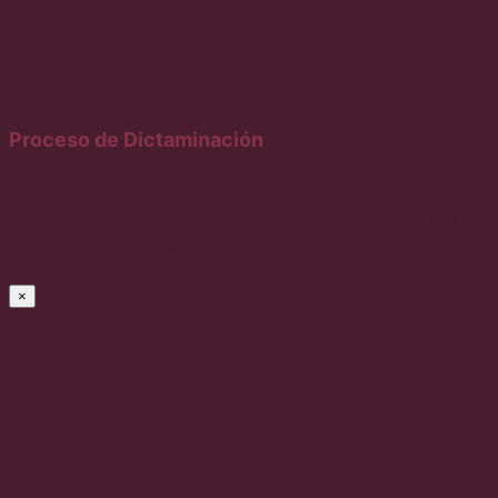
5. Se desahoga la audiencia.
6. Se solicita resolución.
Proceso de Dictaminación
Resolución del Juez familiar del Poder Judicial del
Estado de Zacatecas.
×
Personas Relacionadas
Responsables
Sistema Municipal para el Desarrollo Integral de
la Familia
Lic. María Estrella Martínez Alonso