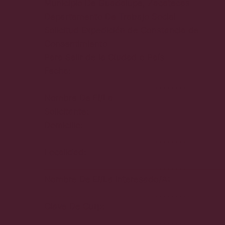
Municipio De Guadalupe, Zacatecas
Departamento De Trabajo Social
Solicitud Expedición de Constancia de
Consentimiento
Para Salir de la Ciudad o País
Fecha:
_____________________________________________
Nombre De El/La
Solicitante:_________________________________
Domicilio:
_____________________________________________
Localidad:
_____________________________________________
Nombre De El/La Interesado/A:
_____________________________________________
Clave De Curp:
_____________________________________________