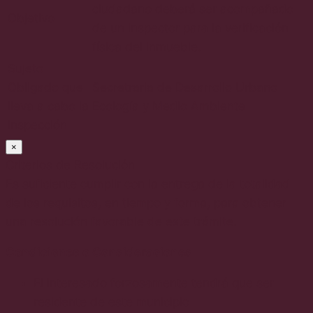
ciudadano deberá ser acompañado
Objetivo
de un inspector para la verificación
física del inmueble.
Sujeto
Obligado que
Secretraria de Desarrollo Urbano
lleva a cabo la
Ecología y Medio Ambiente
inspección
×
Criterios de Resolución
Es suficiente cumplir con la entrega de la totalidad
de los requisitos, en tiempo y forma, para obtener
una resolución favorable de este trámite.
Condiciones o Consideraciones
El interesado forzosamente tendrá que ser
residente de este municipio