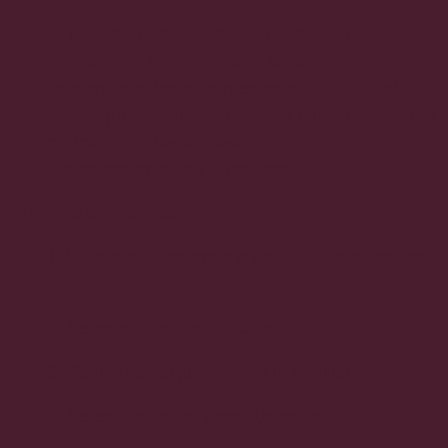
Al levantar la demanda responder con
veracidad a la información solicitada.
Proporcionar los documentos que solicite el
asesor jurídico. Informar sobre cualquier cambio
de los datos personales.
Datos generales de 2 testigos
Criterios de Resolución
1. Se levanta demanda a solicitud de interesado
(s).
2. Se anexa documentación.
3. Se ingresa al juzgado de lo familiar.
4. Se espera fecha para audiencia.