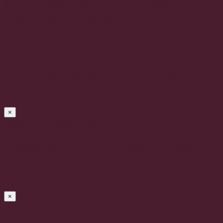
fines de acreditación, inspección y verificación con
motivo del trámite o servicio.
Verificación
Evaluación externa del Plan Municipal de
Desarrollo de Guadalupe, Zacatecas, 2021-
2024
×
Criterios de Resolución
Es suficiente cumplir con la entrega de la totalidad
de los requisitos, en tiempo y forma, para obtener
una resolución favorable de este trámite.
×
Vigencia