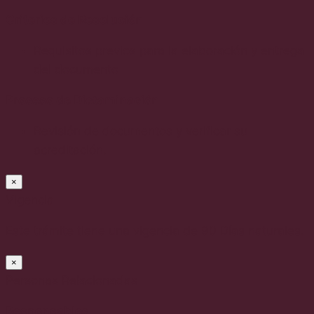
Criterios de Resolución
Requisitos previos para la elaboración y entrega
del documento
Proceso de Dictaminación
Revisión de documentos y verificar su
acreditación.
×
Vigencia
Este trámite tiene una vigencia de 90 Días naturales.
×
Personas Relacionadas
Responsables