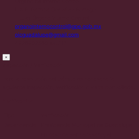
Órgano de Interno Control
L.A.E. Patricia González Borrego
Titular Órgano Interno Control
organointernocontrol@gpe.gob.mx
oicguadalupe@gmail.com
4926902560 ext.117
×
Inspección / Verificación
Para la resolución del trámite es necesaria la
siguiente inspección, verificación o visita domiciliaria.
Verificacion
Tipo
Verificación
Dependencia
Presidencia Municipal de Guadalupe
En caso de ser necesario, el