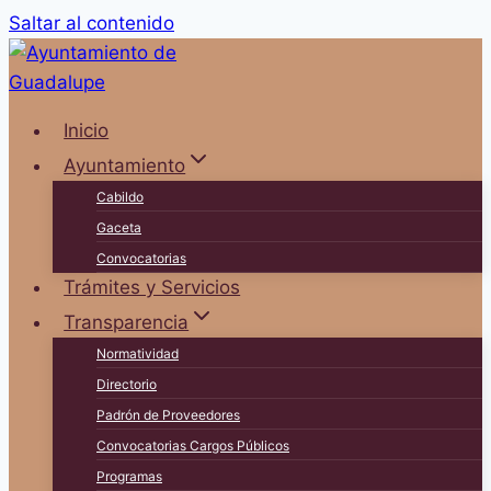
Saltar al contenido
Inicio
Ayuntamiento
Cabildo
Gaceta
Convocatorias
Trámites y Servicios
Transparencia
Normatividad
Directorio
Padrón de Proveedores
Convocatorias Cargos Públicos
Programas