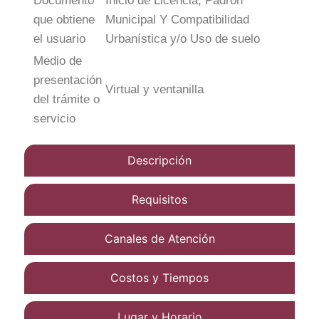
Documento
Inicio de Licencia, Padrón
que obtiene
Municipal Y Compatibilidad
el usuario
Urbanística y/o Uso de suelo
Medio de
presentación
Virtual y ventanilla
del trámite o
servicio
Descripción
Requisitos
Canales de Atención
Costos y Tiempos
Lugar y Horario