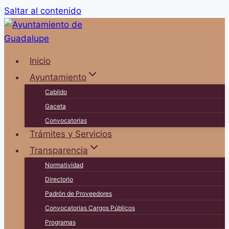
Saltar al contenido
Inicio
Ayuntamiento
Cabildo
Gaceta
Convocatorias
Trámites y Servicios
Transparencia
Normatividad
Directorio
Padrón de Proveedores
Convocatorias Cargos Públicos
Programas