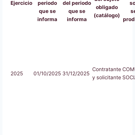
Ejercicio
periodo
del periodo
so
obligado
que se
que se
s
(catálogo)
informa
informa
prod
Contratante
COM
2025
01/10/2025
31/12/2025
y solicitante
SOCI