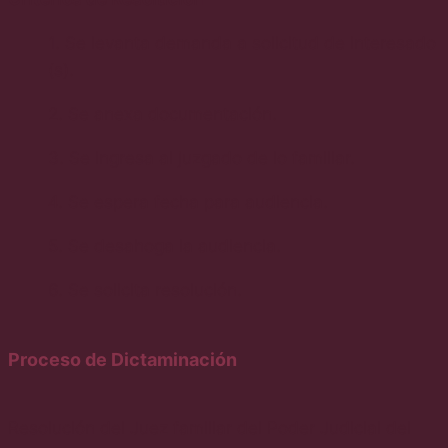
1. Se levanta demanda a solicitud de interesado
(s).
2. Se anexa documentación.
3. Se ingresa al juzgado de lo familiar.
4. Se espera fecha para audiencia.
5. Se desahoga la audiencia.
6. Se solicita resolución.
Proceso de Dictaminación
Resolución del Juez familiar del Poder Judicial del