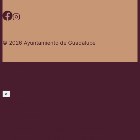
© 2026 Ayuntamiento de Guadalupe
Vigencia.
Este trámite tiene vigencia por un año fiscal.
×
Personas Relacionadas SARE
Responsables
Secretaría de Desarrollo Económico
M. En A. Cristina Montserrat Díaz Rosales