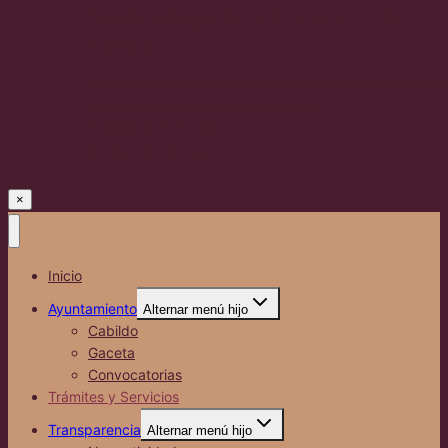
Para Que Salga De La Ciudad Mi ( ) De
Nombre
_____________________________________________
_____________________________
Nombre Y Firma
Quien Autoriza
×
Inicio
Ayuntamiento
Alternar menú hijo
Cabildo
Gaceta
Convocatorias
Trámites y Servicios
Transparencia
Alternar menú hijo