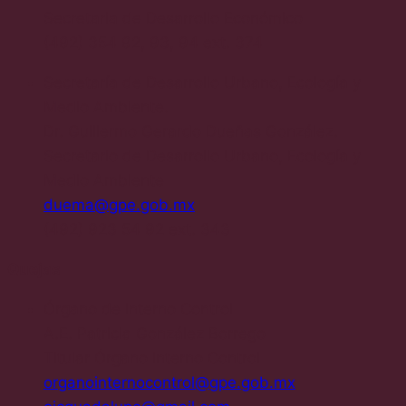
Secretaria de Desarrollo Económico
(492) 354 92, 93, 94 ext. 374
Secretaría de Desarrollo Urbano, Ecología y
Medio Ambiente.
Dr. Guillermo Gerardo Dueñas González.
Secretario de Desarrollo Urbano, Ecología y
Medio Ambiente
duema@gpe.gob.mx
(492) 923 54 92 ext. 343
Quejas
Órgano de Interno Control
A.E. Patricia González Borrego
Titular Órgano Interno Control
organointernocontrol@gpe.gob.mx