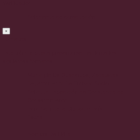
Verificación
Solamente de acreditación
×
Formatos
Este trámite puede presentarse mediante los
siguientes formatos:
Municipio De Guadalupe, Zacatecas
Departamento De Trabajo Social
Solicitud Expedición de Constancia de
Consentimiento
Para Salir de la Ciudad o País
Fecha:
_____________________________________________
Nombre De El/La