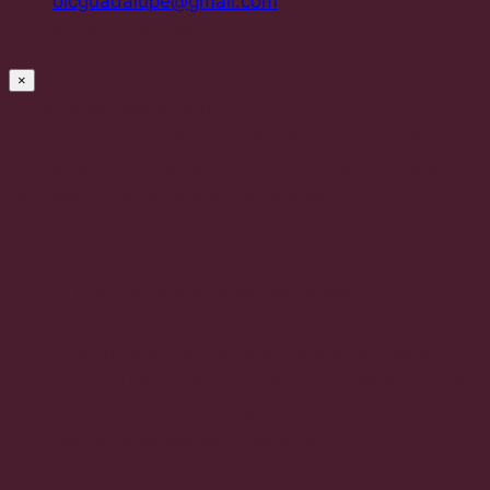
oicguadalupe@gmail.com
4926902560 ext.117
×
Criterios de Resolución
Es suficiente cumplir con la entrega de la totalidad
de los requisitos, en tiempo y forma, para obtener
una resolución favorable de este trámite.
Condiciones o Consideraciones
Al levantar la demanda responder con
veracidad a la información solicitada.
Proporcionar los documentos que solicite el
asesor jurídico. Informar sobre cualquier cambio
de los datos personales.
Datos generales de 2 testigos
Criterios de Resolución