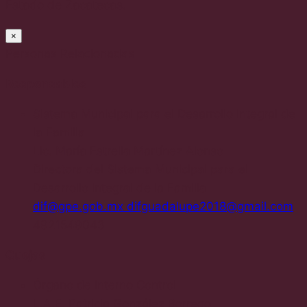
Estado de Zacatecas.
×
Personas Relacionadas
Responsables
Sistema Municipal para el Desarrollo Integral de
la Familia
Lic. María Estrella Martínez Alonso
Directora del Sistema Municipal para el
Desarrollo Integral de la Familia
dif@gpe.gob.mx difguadalupe2018@gmail.com
4921549043
Quejas
Órgano de Interno Control
L.A.E. Patricia González Borrego