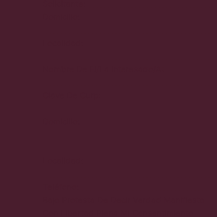
Solicitante:_________________________________
Domicilio:
_____________________________________________
Localidad:
_____________________________________________
Nombre De El/La Interesado/A:
_____________________________________________
Clave De Curp:
_____________________________________________
Domicilio:
_____________________________________________
___________
Localidad:
_____________________________________________
Teléfono:___________________________________
Bajo Protesta De Decir Verdad Manifiesto
Con Libertad Plena Mi Consentimiento