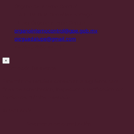
Órgano de Interno Control
L.A.E. Patricia González Borrego
Titular Órgano Interno Control
organointernocontrol@gpe.gob.mx
oicguadalupe@gmail.com
4926902560 ext.117
×
Información Relevante
Este trámite requiere conservar la siguiente para
fines de acreditación, inspección y verificación con
motivo del trámite o servicio.
Acreditación
Solamente de acreditación