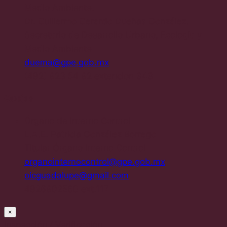
Medio Ambiente.
Dr. Guillermo Gerardo Dueñas González.
Secretario de Desarrollo Urbano, Ecología y
Medio Ambiente
duema@gpe.gob.mx
(492) 923 54 92 extencion 343
Quejas
Órgano de Interno Control
L.A.E. Patricia González Borrego
Titular Órgano Interno Control
organointernocontrol@gpe.gob.mx
oicguadalupe@gmail.com
4926902560 ext.117
×
Inspección / Verificación