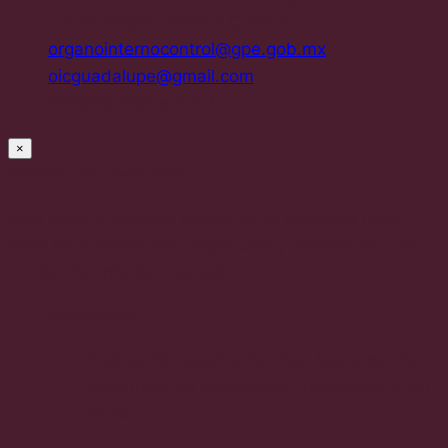
Titular Órgano Interno Control
organointernocontrol@gpe.gob.mx
oicguadalupe@gmail.com
4926902560 ext.117
×
Información Relevante
Este trámite requiere conservar la siguiente para
fines de acreditación, inspección y verificación con
motivo del trámite o servicio.
Verificación
Evaluación externa del Plan Municipal de
Desarrollo de Guadalupe, Zacatecas, 2021-
2024