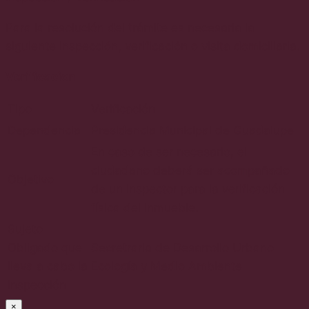
Para la resolución del trámite es necesaria la
siguiente inspección, verificación o visita domiciliaria.
Verificacion
Tipo
Verificación
Dependencia
Presidencia Municipal de Guadalupe
En caso de ser necesario, el
ciudadano deberá ser acompañado
Objetivo
de un inspector para la verificación
física del inmueble.
Sujeto
Obligado que
Secretraria de Desarrollo Urbano
lleva a cabo la
Ecología y Medio Ambiente
inspección
×