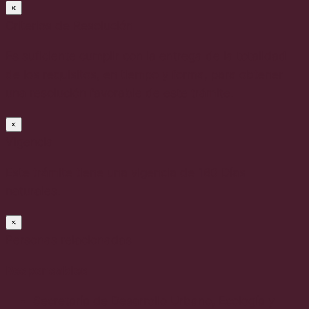
×
Criterios de Resolución
Es suficiente cumplir con la entrega de la totalidad
de los requisitos, en tiempo y forma, para obtener
una resolución favorable de este trámite.
×
Vigencia
Este trámite tiene una vigencia de 180 Días
naturales.
×
Personas relacionadas
Responsables
Secretaría de Desarrollo Urbano, Ecología y