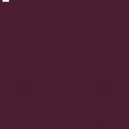
Criterios de Resolución
Es suficiente cumplir con la entrega de la totalidad
de los requisitos, en tiempo y forma, para obtener
una resolución favorable de este trámite.
Condiciones o Consideraciones
El interesado forzosamente tendrá que ser
residente de este municipio
Criterios de Resolución
Requisitos previos para la elaboración y entrega
del documento
Proceso de Dictaminación
Revisión de documentos y verificar su
acreditación.