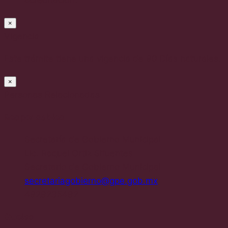
×
Vigencia
Este trámite tiene una vigencia de 90 Días naturales.
×
Personas Relacionadas
Responsables
Secretaría de Gobierno Municipal
Lic. Raquel Ortiz Sifuentes
Secretario de Gobierno Municipal
secretariagobierno@gpe.gob.mx
4929235492
Quejas