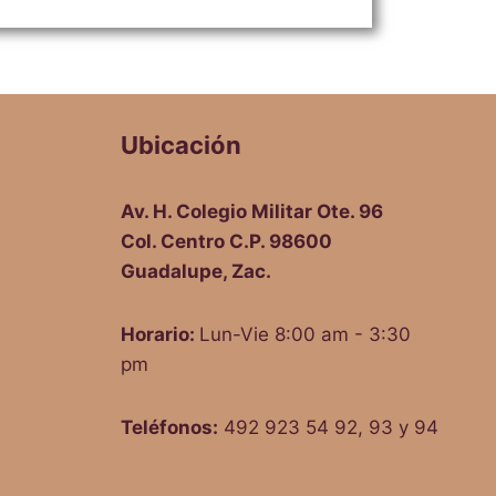
Ubicación
Av. H. Colegio Militar Ote. 96
Col. Centro C.P. 98600
Guadalupe, Zac.
Horario:
Lun-Vie 8:00 am - 3:30
pm
Teléfonos:
492 923 54 92, 93 y 94