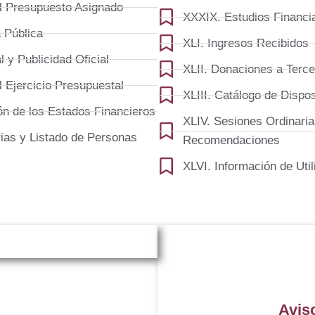
el Presupuesto Asignado
XXXIX. Estudios Financi
 Pública
XLI. Ingresos Recibidos
 y Publicidad Oficial
XLII. Donaciones a Terc
l Ejercicio Presupuestal
XLIII. Catálogo de Dispo
ón de los Estados Financieros
XLIV. Sesiones Ordinaria
rias y Listado de Personas
Recomendaciones
XLVI. Información de Uti
Avis