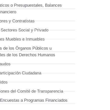
icos o Presupuestales, Balances
inanciero
res y Contratistas
 Sectores Social y Privado
enes Muebles e Inmuebles
 de los Órganos Públicos u
ales de los Derechos Humanos
Laudos
rticipación Ciudadana
idos
iones del Comité de Transparencia
 Encuestas a Programas Financiados