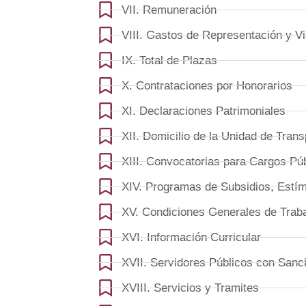
VII. Remuneración
VIII. Gastos de Representación y Vi
IX. Total de Plazas
X. Contrataciones por Honorarios
XI. Declaraciones Patrimoniales
XII. Domicilio de la Unidad de Tran
XIII. Convocatorias para Cargos Pú
XIV. Programas de Subsidios, Estí
XV. Condiciones Generales de Trab
XVI. Información Curricular
XVII. Servidores Públicos con Sanc
XVIII. Servicios y Tramites