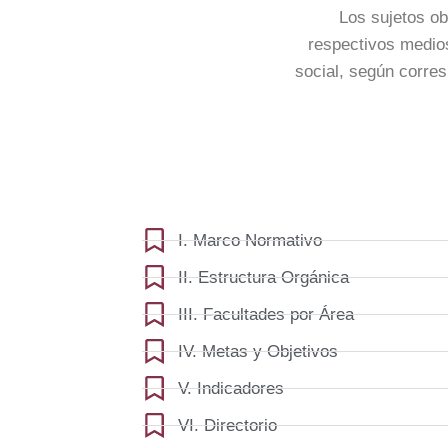
Los sujetos ob
respectivos medios
social, según corres
I. Marco Normativo
II. Estructura Orgánica
III. Facultades por Área
IV. Metas y Objetivos
V. Indicadores
VI. Directorio