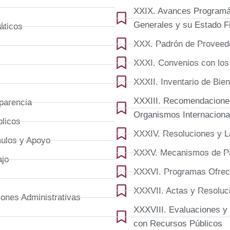
XXIX. Avances Programát
Generales y su Estado F
áticos
XXX. Padrón de Proveedo
XXXI. Convenios con los
XXXII. Inventario de Bi
XXXIII. Recomendaciones
sparencia
Organismos Internacion
blicos
XXXIV. Resoluciones y 
mulos y Apoyo
XXXV. Mecanismos de Pa
ajo
XXXVI. Programas Ofrec
XXXVII. Actas y Resoluc
iones Administrativas
XXXVIII. Evaluaciones y
con Recursos Públicos