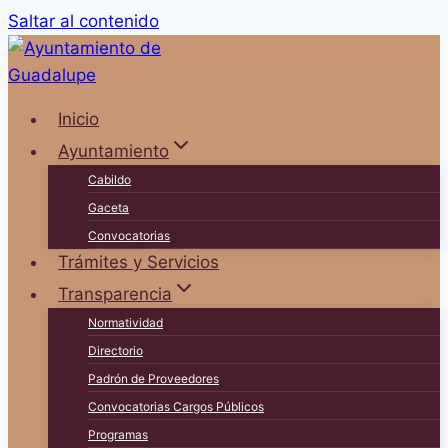
Saltar al contenido
Inicio
Ayuntamiento
Cabildo
Gaceta
Convocatorias
Trámites y Servicios
Transparencia
Normatividad
Directorio
Padrón de Proveedores
Convocatorias Cargos Públicos
Programas