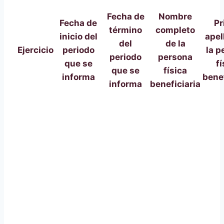
Fecha de
Nombre
Fecha de
Pr
término
completo
inicio del
apel
del
de la
Ejercicio
periodo
la p
periodo
persona
que se
fí
que se
física
informa
benef
informa
beneficiaria