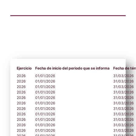
Ejercicio
Fecha de inicio del periodo que se informa
Fecha de tér
2026
01/01/2026
31/03/2026
2026
01/01/2026
31/03/2026
2026
01/01/2026
31/03/2026
2026
01/01/2026
31/03/2026
2026
01/01/2026
31/03/2026
2026
01/01/2026
31/03/2026
2026
01/01/2026
31/03/2026
2026
01/01/2026
31/03/2026
2026
01/01/2026
31/03/2026
2026
01/01/2026
31/03/2026
2026
01/01/2026
31/03/2026
2026
01/01/2026
31/03/2026