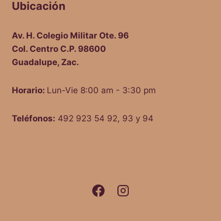
Ubicación
Av. H. Colegio Militar Ote. 96
Col. Centro C.P. 98600
Guadalupe, Zac.
Horario:
Lun-Vie 8:00 am - 3:30 pm
Teléfonos:
492 923 54 92, 93 y 94