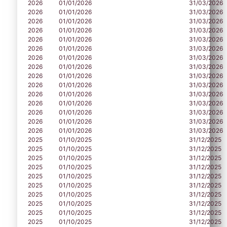
2026
01/01/2026
31/03/2026
2026
01/01/2026
31/03/2026
2026
01/01/2026
31/03/2026
2026
01/01/2026
31/03/2026
2026
01/01/2026
31/03/2026
2026
01/01/2026
31/03/2026
2026
01/01/2026
31/03/2026
2026
01/01/2026
31/03/2026
2026
01/01/2026
31/03/2026
2026
01/01/2026
31/03/2026
2026
01/01/2026
31/03/2026
2026
01/01/2026
31/03/2026
2026
01/01/2026
31/03/2026
2026
01/01/2026
31/03/2026
2026
01/01/2026
31/03/2026
2025
01/10/2025
31/12/2025
2025
01/10/2025
31/12/2025
2025
01/10/2025
31/12/2025
2025
01/10/2025
31/12/2025
2025
01/10/2025
31/12/2025
2025
01/10/2025
31/12/2025
2025
01/10/2025
31/12/2025
2025
01/10/2025
31/12/2025
2025
01/10/2025
31/12/2025
2025
01/10/2025
31/12/2025